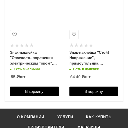
Знак-наклейка
Знак-наклейка "Стой!
"Опасность поражения
Напряжение",
электрическим током",
прямоугольник,
треугольник,
300*150мм, 610004
Есть в наличии
Есть в наличии
200*200*200мм, 610007
55
₽
/шт
64.40
₽
/шт
В корзину
В корзину
О КОМПАНИИ
УСЛУГИ
КАК КУПИТЬ
ПРОИЗВОДИТЕЛИ
МАГАЗИНЫ