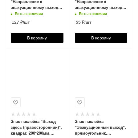
"Направление к
"Направление к
эвакуационному выходу
эвакуационному выходу
НАЛЕВО", 300*150мм,
по лестнице НАЛЕВО
Есть в наличии
Есть в наличии
фотолюминесцентный,
вниз", квадрат,
127
₽
/шт
55
₽
/шт
610586
200*200мм, 610019
В корзину
В корзину
Знак-наклейка "Выход
Знак-наклейка
здесь (правосторонний)",
"Эвакуационный выход",
квадрат, 200*200мм,
прямоугольник,