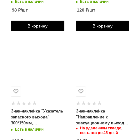
фотолюминесцентный,
300*150мм, 610037
Есть в наличии
Есть в наличии
610582
98
₽
/шт
120
₽
/шт
В корзину
В корзину
Знак-наклейка "Указатель
Знак-наклейка
запасного выхода",
"Направление к
300*150мм,
эвакуационному выходу
На удаленном складе,
фотолюминесцентный,
по лестнице НАПРАВО
Есть в наличии
поставка до 45 дней
610588
вниз", квадрат,