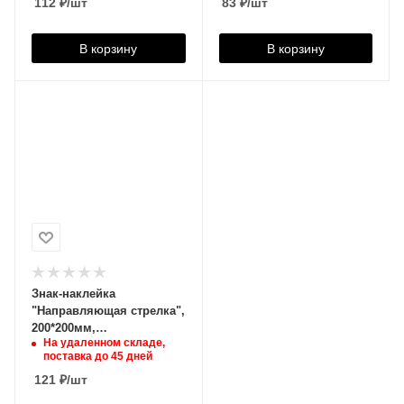
112
₽
/шт
200*200мм, 610018
83
₽
/шт
В корзину
В корзину
Знак-наклейка
"Направляющая стрелка",
200*200мм,
На удаленном складе,
фотолюминесцентный,
поставка до 45 дней
610578
121
₽
/шт