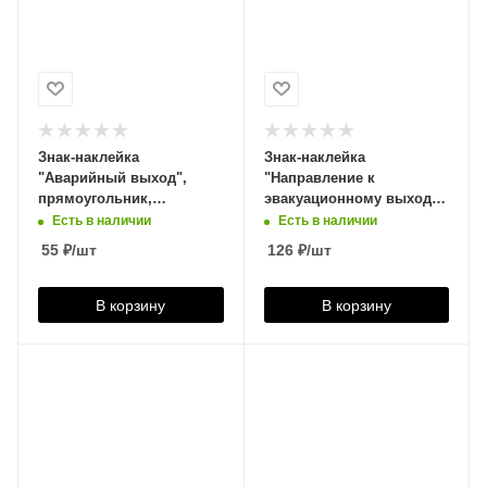
Знак-наклейка
Знак-наклейка
"Аварийный выход",
"Направление к
прямоугольник,
эвакуационному выходу
300*150мм, 610039
по лестнице НАПРАВО
Есть в наличии
Есть в наличии
вверх", квадрат,
55
₽
/шт
126
₽
/шт
200*200мм, 610020
В корзину
В корзину