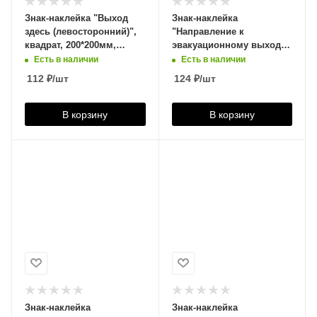
Знак-наклейка "Выход
Знак-наклейка
здесь (левосторонний)",
"Направление к
квадрат, 200*200мм,
эвакуационному выходу
фотолюминесцентный,
НАЛЕВО вниз",
Есть в наличии
Есть в наличии
610581
300*150мм,
112
₽
/шт
124
₽
/шт
фотолюминесцентный,
610583
В корзину
В корзину
Знак-наклейка
Знак-наклейка