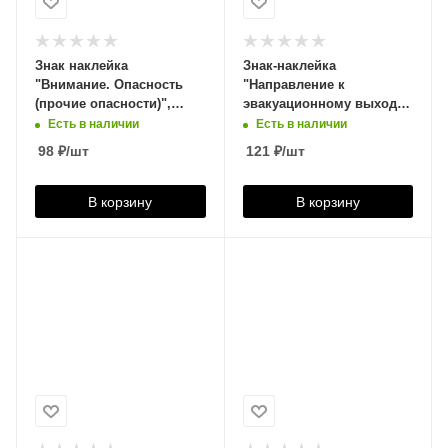
Знак наклейка
Знак-наклейка
"Внимание. Опасность
"Направление к
(прочие опасности)",
эвакуационному выходу
треугольник,
НАПРАВО", 300*150мм,
Есть в наличии
Есть в наличии
200*200*200мм, 610009
фотолюминесцентный,
98
₽
/шт
121
₽
/шт
610585
В корзину
В корзину