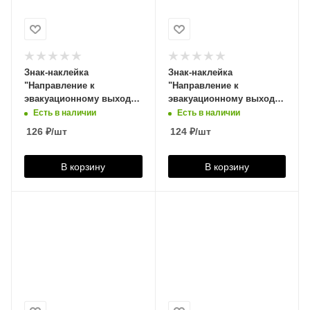
Знак-наклейка
Знак-наклейка
"Направление к
"Направление к
эвакуационному выходу
эвакуационному выходу
по лестнице НАЛЕВО
НАПРАВО вниз",
Есть в наличии
Есть в наличии
вверх", квадрат,
прямоугольник,
126
₽
/шт
124
₽
/шт
200*200мм, 610021
300*150мм, 610584
В корзину
В корзину