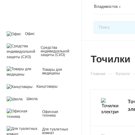
Владивосток
Офис
Средства
индивидуальной
защиты (СИЗ)
Точилки
Товары для
—
медицины
Главная
Каталог
Канцтовары
Школа
То
эл
Офисная
техника
Для туалетных
комнат