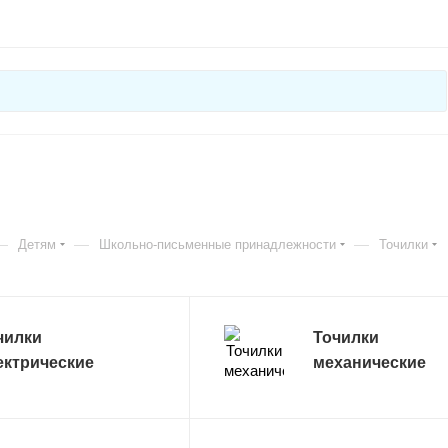
—
—
—
Детям
Школьно-письменные принадлежности
Точилки
чилки
Точилки
ектрические
механические