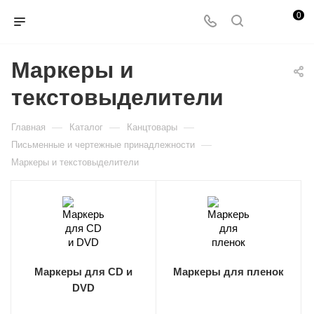
0
Маркеры и
текстовыделители
—
—
—
Главная
Каталог
Канцтовары
—
Письменные и чертежные принадлежности
Маркеры и текстовыделители
Маркеры для CD и
Маркеры для пленок
DVD