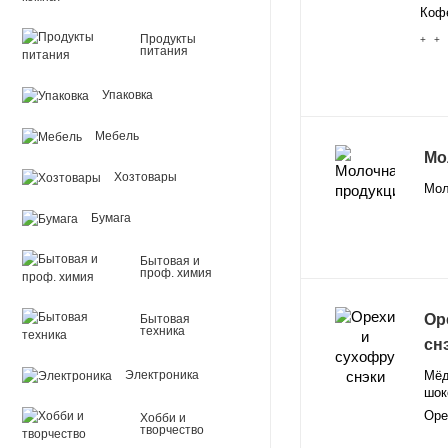
Кофе
Продукты
+ +
питания
Упаковка
Мебель
Мо
Хозтовары
Мол
Бумага
Бытовая и
проф. химия
Ор
Бытовая
техника
сн
Мёд
Электроника
шок
Оре
Хобби и
творчество