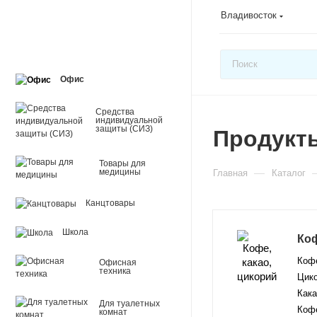
Владивосток
Офис
Средства
индивидуальной
защиты (СИЗ)
Продукт
Товары для
—
медицины
Главная
Каталог
Канцтовары
Школа
Коф
Кофе
Офисная
техника
Цик
Кака
Для туалетных
Коф
комнат