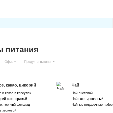
ы питания
—
—
Офис
Продукты питания
е, какао, цикорий
Чай
 и какао в капсулах
Чай листовой
орий растворимый
Чай пакетированный
о, горячий шоколад
Чайные подарочные набор
е зерновой