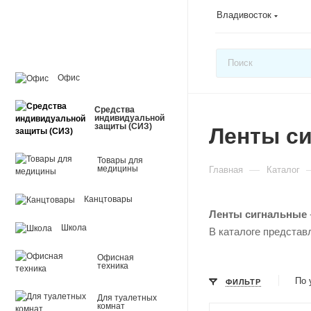
Владивосток
Офис
Средства
индивидуальной
защиты (СИЗ)
Ленты с
Товары для
—
медицины
Главная
Каталог
Канцтовары
Ленты сигнальные
Школа
В каталоге представ
Офисная
техника
По 
ФИЛЬТР
Для туалетных
комнат