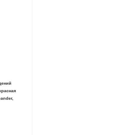
дений
красная
ander,