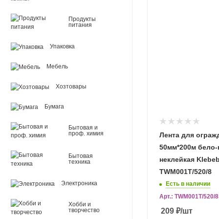
Продукты
питания
Упаковка
Мебель
Хозтовары
Бумага
Бытовая и
проф. химия
Лента для ограж
50мм*200м бело-
Бытовая
неклейкая Klebeb
техника
TWM001T/520/8
Электроника
Есть в наличии
Арт.: TWM001T/520/8
Хобби и
209
₽
/шт
творчество