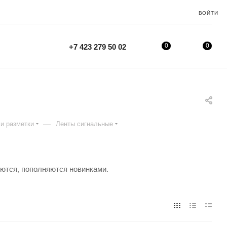
ВОЙТИ
0
0
+7 423 279 50 02
—
и разметки
Ленты сигнальные
яются, пополняются новинками.