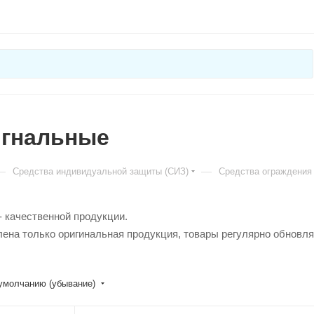
игнальные
—
—
Средства индивидуальной защиты (СИЗ)
Средства ограждения 
- качественной продукции.
лена только оригинальная продукция, товары регулярно обновл
умолчанию (убывание)