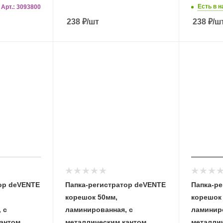
Есть в 
Арт.: 3093800
238
₽
/шт
238
₽
/ш
ор deVENTE
Папка-регистратор deVENTE
Папка-р
корешок 50мм,
корешок
 с
ламинированная, с
ламиниро
антом,
металлическим кантом,
металлич