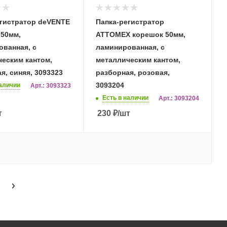
егистратор deVENTE
Папка-регистратор
 50мм,
ATTOMEX корешок 50мм,
ванная, с
ламинированная, с
еским кантом,
металлическим кантом,
я, синяя, 3093323
разборная, розовая,
3093204
наличии
Арт.: 3093323
Есть в наличии
Арт.: 3093204
т
230
₽
/шт