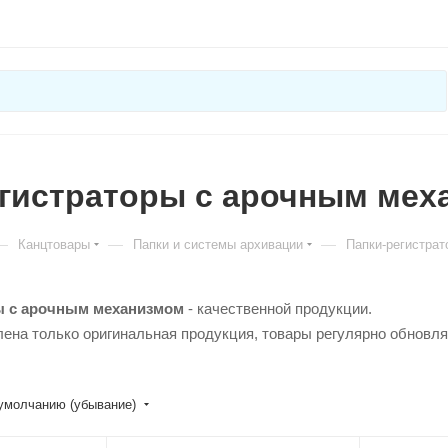
егистраторы с арочным мех
—
—
—
Канцтовары
Папки и системы архивации
Папки-регистра
ы с арочным механизмом
- качественной продукции.
лена только оригинальная продукция, товары регулярно обновл
умолчанию (убывание)