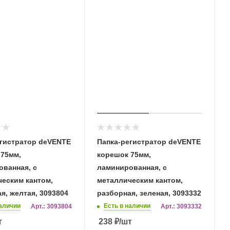
егистратор deVENTE
Папка-регистратор deVENTE
 75мм,
корешок 75мм,
ванная, с
ламинированная, с
еским кантом,
металлическим кантом,
я, желтая, 3093804
разборная, зеленая, 3093332
наличии
Есть в наличии
Арт.: 3093804
Арт.: 3093332
т
238
₽
/шт