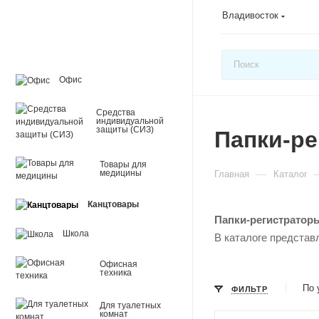
Владивосток
Офис
Средства
индивидуальной
защиты (СИЗ)
Папки-р
Товары для
—
медицины
Главная
Каталог
Канцтовары
Папки-регистратор
Школа
В каталоге представ
Офисная
техника
По 
ФИЛЬТР
Для туалетных
комнат