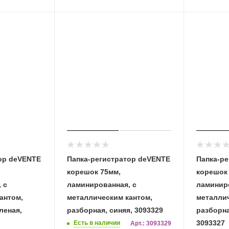
ор deVENTE
Папка-регистратор deVENTE
Папка-р
корешок 75мм,
корешок
 с
ламинированная, с
ламиниро
антом,
металлическим кантом,
металлич
леная,
разборная, синяя, 3093329
разборна
3093327
Есть в наличии
Арт.: 3093329