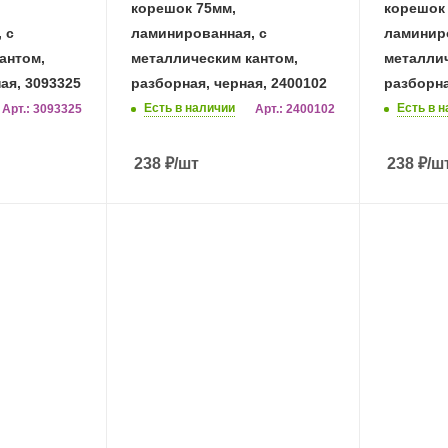
корешок 75мм,
корешок
 с
ламинированная, с
ламиниро
антом,
металлическим кантом,
металлич
ая, 3093325
разборная, черная, 2400102
разборна
Есть в наличии
Есть в 
Арт.: 3093325
Арт.: 2400102
238
₽
/шт
238
₽
/ш