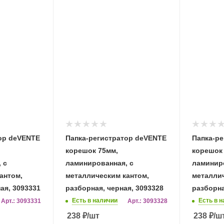
ор deVENTE
Папка-регистратор deVENTE
Папка-р
корешок 75мм,
корешок
 с
ламинированная, с
ламиниро
антом,
металлическим кантом,
металлич
ая, 3093331
разборная, черная, 3093328
разборна
Есть в наличии
Есть в 
Арт.: 3093331
Арт.: 3093328
238
₽
/шт
238
₽
/ш