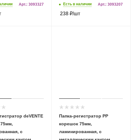
наличии
Есть в наличии
Арт.: 3093327
Арт.: 3093207
т
238
₽
/шт
егистратор deVENTE
Папка-регистратор PP
 75мм,
корешок 75мм,
ванная, с
ламинированная, с
еским кантом,
металлическим кантом,