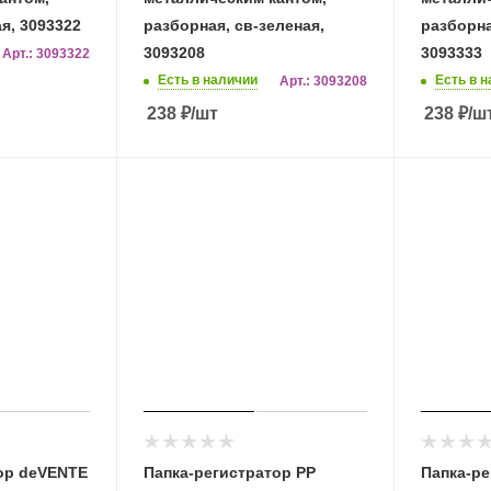
я, 3093322
разборная, св-зеленая,
разборна
3093208
3093333
Арт.: 3093322
Есть в наличии
Есть в 
Арт.: 3093208
238
₽
/шт
238
₽
/ш
ор deVENTE
Папка-регистратор PP
Папка-ре