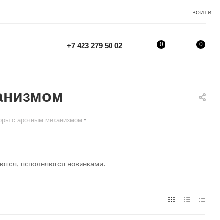
ВОЙТИ
0
0
+7 423 279 50 02
анизмом
торы с арочным механизмом
яются, пополняются новинками.