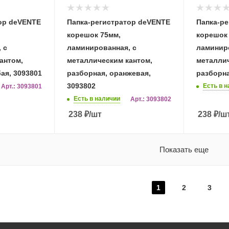
ор deVENTE
Папка-регистратор deVENTE
Папка-р
корешок 75мм,
корешок
 с
ламинированная, с
ламиниро
антом,
металлическим кантом,
металлич
ая, 3093801
разборная, оранжевая,
разборна
3093802
Есть в 
Арт.: 3093801
Есть в наличии
Арт.: 3093802
238
₽
/шт
238
₽
/ш
Показать еще
1
2
3