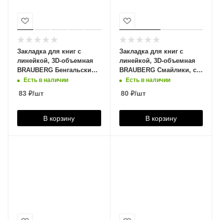
Закладка для книг с
Закладка для книг с
линейкой, 3D-объемная
линейкой, 3D-объемная
BRAUBERG Бенгальский
BRAUBERG Смайлики, с
тигр, с декоративным
декоративным шнурком,
Есть в наличии
Есть в наличии
шнурком, 125755
128096
83
₽
/шт
80
₽
/шт
В корзину
В корзину