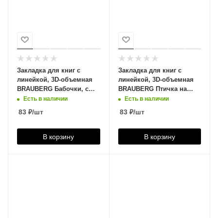
Закладка для книг с
Закладка для книг с
линейкой, 3D-объемная
линейкой, 3D-объемная
BRAUBERG Бабочки, с
BRAUBERG Птичка на
декоративным шнурком,
ветке, с декоративным
Есть в наличии
Есть в наличии
125748
шнурком, 125773
83
₽
/шт
83
₽
/шт
В корзину
В корзину