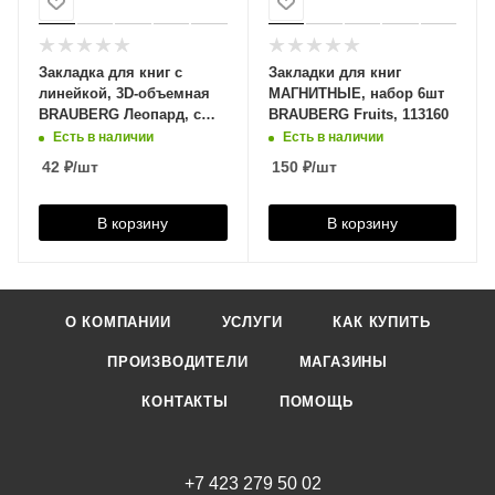
Закладка для книг с
Закладки для книг
линейкой, 3D-объемная
МАГНИТНЫЕ, набор 6шт
BRAUBERG Леопард, с
BRAUBERG Fruits, 113160
декоративным шнурком,
Есть в наличии
Есть в наличии
125766
42
₽
/шт
150
₽
/шт
В корзину
В корзину
О КОМПАНИИ
УСЛУГИ
КАК КУПИТЬ
ПРОИЗВОДИТЕЛИ
МАГАЗИНЫ
КОНТАКТЫ
ПОМОЩЬ
+7 423 279 50 02