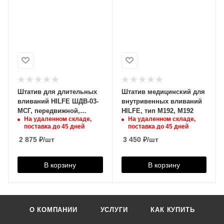
Штатив для длительных
Штатив медицинский для
вливаний HILFE ШДВ-03-
внутривенных вливаний
МСГ, передвижной,
HILFE, тип М192, М192
На удаленном складе,
На удаленном складе,
ШДВ-03-МСГ
поставка до 45 дней
поставка до 45 дней
2 875
₽
/шт
3 450
₽
/шт
В корзину
В корзину
О КОМПАНИИ
УСЛУГИ
КАК КУПИТЬ