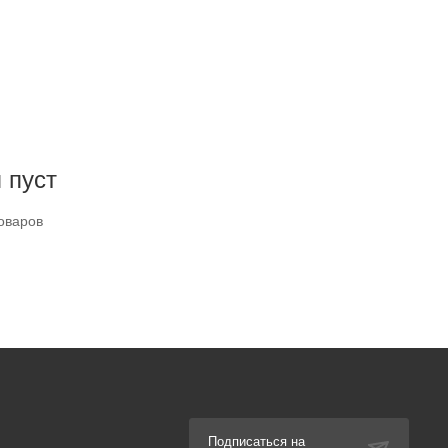
 пуст
оваров
Подписаться на