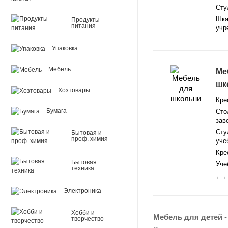
Сту
Шка
Продукты
питания
учр
Упаковка
Мебель
Ме
шк
Хозтовары
Кре
Бумага
Сто
зав
Сту
Бытовая и
проф. химия
уче
Кре
Бытовая
Уче
техника
+ +
Электроника
Хобби и
Мебель для детей
-
творчество