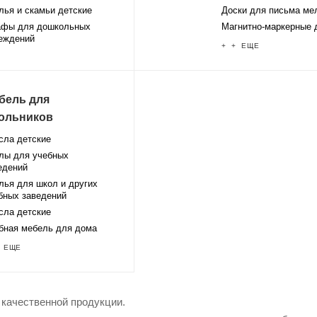
лья и скамьи детские
Доски для письма ме
фы для дошкольных
Магнитно-маркерные 
еждений
+ + ЕЩЕ
бель для
ольников
сла детские
лы для учебных
едений
лья для школ и других
бных заведений
сла детские
бная мебель для дома
 ЕЩЕ
 качественной продукции.