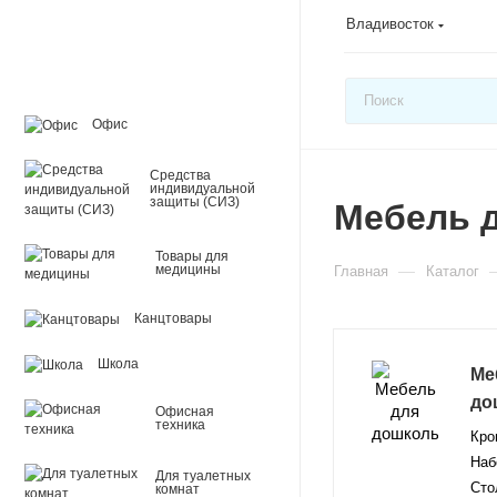
Владивосток
Офис
Средства
индивидуальной
защиты (СИЗ)
Мебель д
Товары для
—
медицины
Главная
Каталог
Канцтовары
Школа
Ме
до
Офисная
техника
Кро
Наб
Для туалетных
Сто
комнат