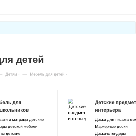
ля детей
—
—
Детям
Мебель для детей
бель для
Детские предме
школьников
интерьера
вати и матрацы детские
Доски для письма ме
оры детской мебели
Маркерные доски
лы детские
Доски-штендеры