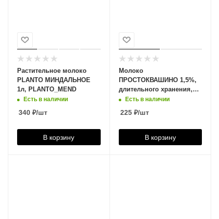
Растительное молоко
Молоко
PLANTO МИНДАЛЬНОЕ
ПРОСТОКВАШИНО 1,5%,
1л, PLANTO_MEND
длительного хранения,
безлактозное 970мл,
Есть в наличии
Есть в наличии
568642163
340
₽
/шт
225
₽
/шт
В корзину
В корзину