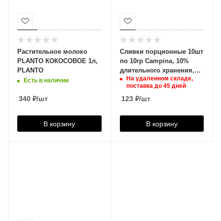
Растительное молоко
Сливки порционные 10шт
PLANTO КОКОСОВОЕ 1л,
по 10гр Campina, 10%
PLANTO
длительного хранения,
На удаленном складе,
36652445588
Есть в наличии
поставка до 45 дней
340
₽
/шт
123
₽
/шт
В корзину
В корзину