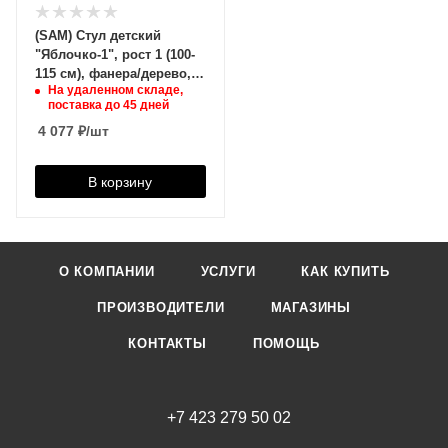
(SAM) Стул детский
"Яблочко-1", рост 1 (100-
115 см), фанера/дерево,
На удаленном складе,
желтый,
поставка до 45 дней
4 077
₽
/шт
В корзину
О КОМПАНИИ
УСЛУГИ
КАК КУПИТЬ
ПРОИЗВОДИТЕЛИ
МАГАЗИНЫ
КОНТАКТЫ
ПОМОЩЬ
+7 423 279 50 02