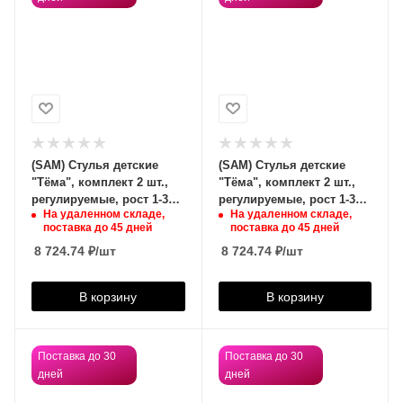
(SAM) Стулья детские
(SAM) Стулья детские
"Тёма", комплект 2 шт.,
"Тёма", комплект 2 шт.,
регулируемые, рост 1-3
регулируемые, рост 1-3
На удаленном складе,
На удаленном складе,
(100-145 см), Жираф,
(100-145 см), Корова,
поставка до 45 дней
поставка до 45 дней
фанера/металл, желтый,
фанера/металл, слоновая
8 724.74
₽
/шт
кость,
8 724.74
₽
/шт
В корзину
В корзину
Поставка до 30
Поставка до 30
дней
дней