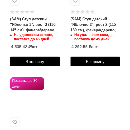
(SAM) Стул детский
(SAM) Стул детский
"Яблочко-3", рост 3 (130-
"Яблочко-2", рост 2 (115-
145 см), фанера/дерево,
130 см), фанера/дерево,
На удаленном складе,
На удаленном складе,
красный,
зеленый,
поставка до 45 дней
поставка до 45 дней
4 535.42
₽
/шт
4 292.55
₽
/шт
В корзину
В корзину
Поставка до 30
дней