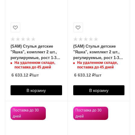
(SAM) Стулья детские
(SAM) Стулья детские
"Яшка", комплект 2 шт.,
"Яшка", комплект 2 шт.,
регулируемые, рост 1-3
регулируемые, рост 1-3
На удаленном складе,
На удаленном складе,
(100-145 см), фанера/
(100-145 см), фанера/
поставка до 45 дней
поставка до 45 дней
металл, голубые,
металл, оранжевый,
6 633.12
₽
/шт
6 633.12
₽
/шт
В корзину
В корзину
Поставка до 30
Поставка до 30
дней
дней