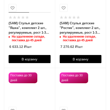
(SAM) Стулья детские
(SAM) Стулья детские
"Яшка", комплект 2 шт.,
"Ростик", комплект 2 шт.,
регулируемые, рост 1-3
регулируемые, рост 1-3
На удаленном складе,
На удаленном складе,
(100-145 см), фанера/
(100-145 см), фанера/
поставка до 45 дней
поставка до 45 дней
металл, слоновая кость,
дерево, лак,
6 633.12
₽
/шт
7 270.62
₽
/шт
В корзину
В корзину
Поставка до 30
Поставка до 30
дней
дней