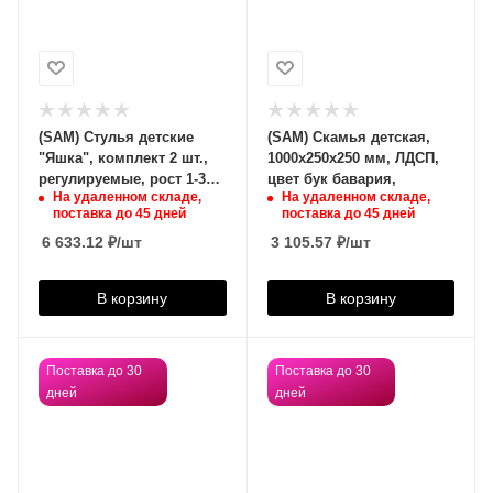
(SAM) Стулья детские
(SAM) Скамья детская,
"Яшка", комплект 2 шт.,
1000х250х250 мм, ЛДСП,
регулируемые, рост 1-3
цвет бук бавария,
На удаленном складе,
На удаленном складе,
(100-145 см), фанера/
поставка до 45 дней
поставка до 45 дней
металл, желтые,
6 633.12
₽
/шт
3 105.57
₽
/шт
В корзину
В корзину
Поставка до 30
Поставка до 30
дней
дней