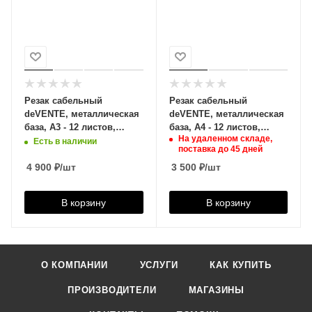
Резак сабельный
Резак сабельный
deVENTE, металлическая
deVENTE, металлическая
база, А3 - 12 листов,
база, А4 - 12 листов,
На удаленном складе,
4200301
4200802
Есть в наличии
поставка до 45 дней
4 900
₽
/шт
3 500
₽
/шт
В корзину
В корзину
О КОМПАНИИ
УСЛУГИ
КАК КУПИТЬ
ПРОИЗВОДИТЕЛИ
МАГАЗИНЫ