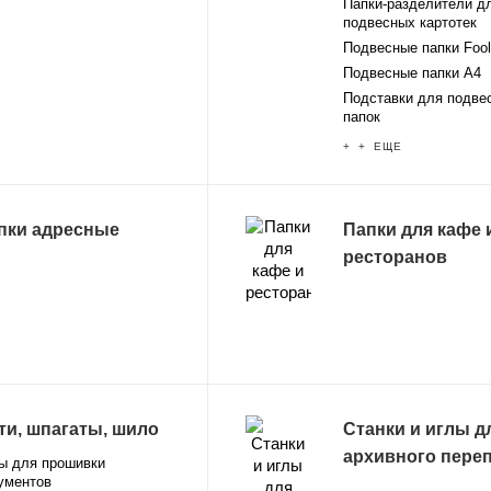
Папки-разделители д
подвесных картотек
Подвесные папки Foo
Подвесные папки А4
Подставки для подве
папок
+ + ЕЩЕ
пки адресные
Папки для кафе 
ресторанов
ти, шпагаты, шило
Станки и иглы д
архивного пере
ы для прошивки
ументов