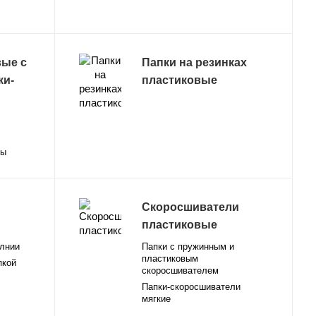
вые с
Папки на резинках
ки-
пластиковые
ды
Скоросшиватели
пластиковые
олнии
Папки с пружинным и
пластиковым
пкой
скоросшивателем
Папки-скоросшиватели
мягкие