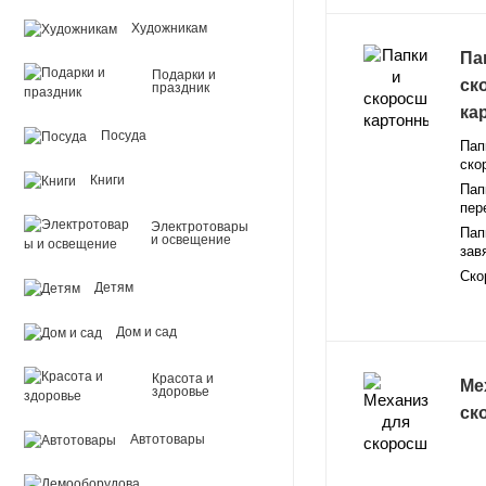
Художникам
Па
Подарки и
ск
праздник
ка
Посуда
Пап
ско
Книги
Пап
пер
Электротовары
Пап
и освещение
зав
Ско
Детям
Дом и сад
Красота и
Ме
здоровье
ск
Автотовары