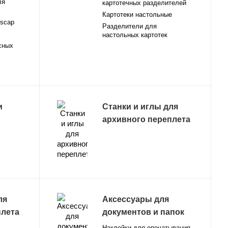
ля
картотечных разделителей
Картотеки настольные
lscap
Разделители для
настольных картотек
сных
и
Станки и иглы для
архивного переплета
ля
Аксессуары для
плета
документов и папок
Наклейки для опечатывания