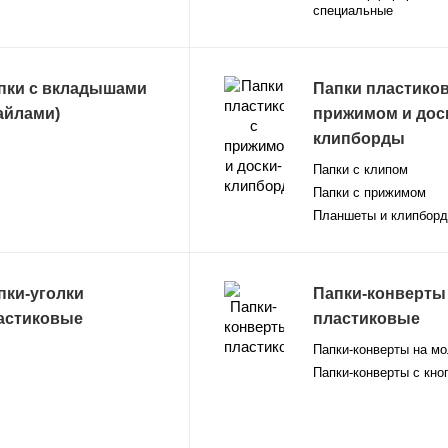
специальные
пки с вкладышами
Папки пластико
айлами)
прижимом и дос
клипборды
Папки с клипом
Папки с прижимом
Планшеты и клипбор
пки-уголки
Папки-конверты
астиковые
пластиковые
Папки-конверты на м
Папки-конверты с кно