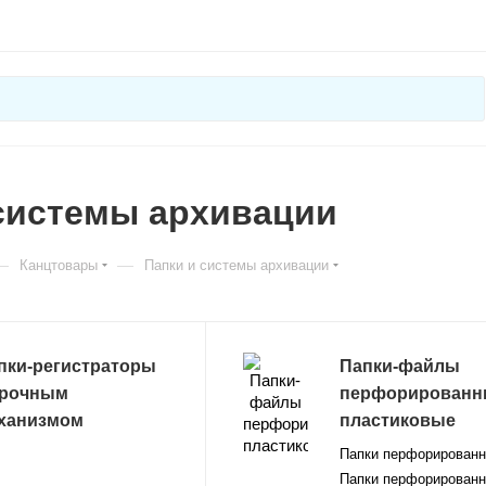
системы архивации
—
—
Канцтовары
Папки и системы архивации
пки-регистраторы
Папки-файлы
арочным
перфорированн
ханизмом
пластиковые
Папки перфорирован
Папки перфорирован