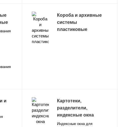
ные
Короба и архивные
ные
системы
пластиковые
ывания
ывания
и и
Картотеки,
разделители,
индексные окна
ля
Индексные окна для