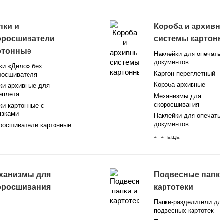
пки и
Короба и архив
оросшиватели
системы картон
ртонные
Наклейки для опечат
документов
ки «Дело» без
Картон переплетный
росшивателя
Короба архивные
ки архивные для
еплета
Механизмы для
скоросшивания
ки картонные с
язками
Наклейки для опечат
документов
росшиватели картонные
+ + ЕЩЕ
ханизмы для
Подвесные папк
оросшивания
картотеки
Папки-разделители д
подвесных картотек