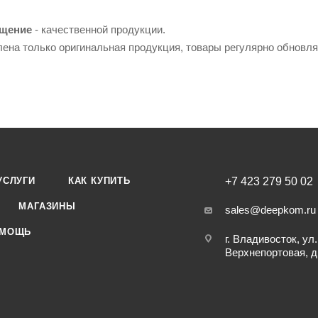
ещение
- качественной продукции.
лена только оригинальная продукция, товары регулярно обновл
УСЛУГИ
КАК КУПИТЬ
+7 423 279 50 02
МАГАЗИНЫ
sales@deepkom.ru
МОЩЬ
г. Владивосток, ул.
Верхнепортовая, д