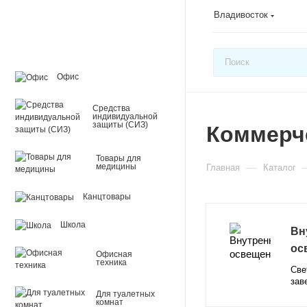
Владивосток
Офис
Средства
индивидуальной
защиты (СИЗ)
Коммерч
Товары для
—
медицины
Главная
Каталог
Канцтовары
Школа
Вн
ос
Офисная
техника
Све
зав
Для туалетных
комнат