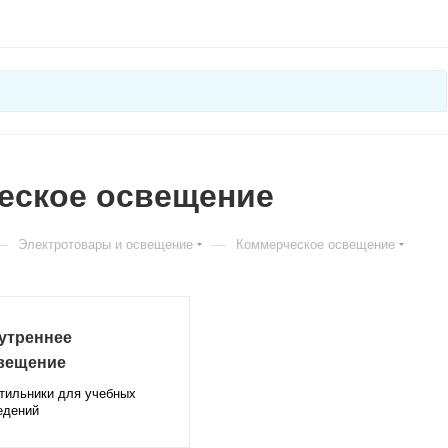
еское освещение
—
—
Электротовары и освещение
Коммерческое освещение
утреннее
вещение
тильники для учебных
едений