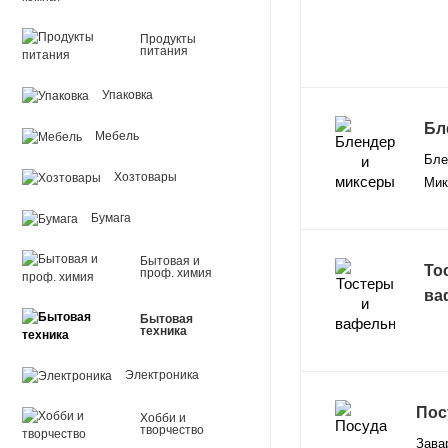
Продукты
питания
Упаковка
Бл
Мебель
Бле
Хозтовары
Мик
Бумага
Бытовая и
То
проф. химия
ва
Бытовая
техника
Электроника
Пос
Хобби и
творчество
Зава