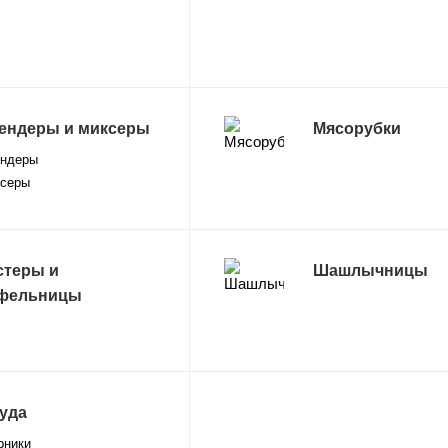
ендеры и миксеры
Мясорубки
ндеры
серы
стеры и
Шашлычницы
фельницы
уда
рники