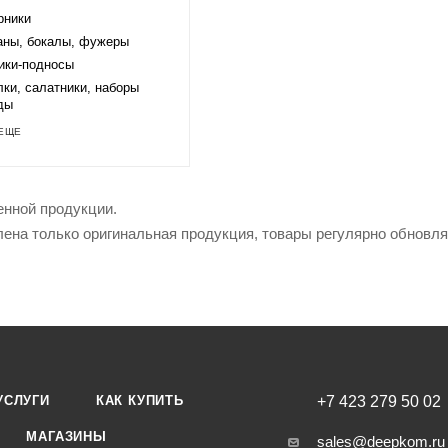
рники
аны, бокалы, фужеры
ики-подносы
лки, салатники, наборы
ды
ЕЩЕ
енной продукции.
лена только оригинальная продукция, товары регулярно обновл
УСЛУГИ
КАК КУПИТЬ
+7 423 279 50 02
МАГАЗИНЫ
sales@deepkom.ru