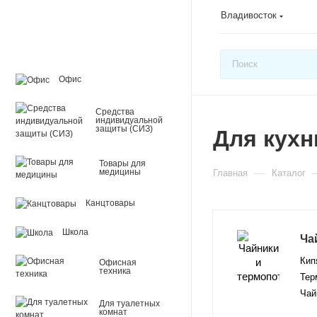
Владивосток
Офис
Средства
индивидуальной
защиты (СИЗ)
Для кухн
Товары для
—
медицины
Главная
Каталог
Канцтовары
Школа
Ча
Кип
Офисная
техника
Тер
Чай
Для туалетных
комнат