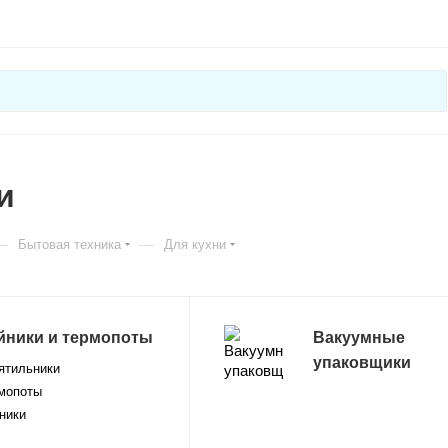
и
—
—
Бытовая техника
Для кухни
йники и термопоты
Вакуумные
упаковщики
ятильники
мопоты
ники