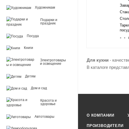
Зава
Художникам
Стак
Стол
Подарки и
праздник
Таре
посу
Посуда
+ + 
Книги
Для кухни
- качеств
Электротовары
и освещение
В каталоге представ
Детям
Дом и сад
Красота и
здоровье
О КОМПАНИИ
Автотовары
ПРОИЗВОДИТЕЛИ