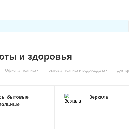
оты и здоровья
—
—
—
Офисная техника
Бытовая техника и водораздача
Для кр
сы бытовые
Зеркала
польные