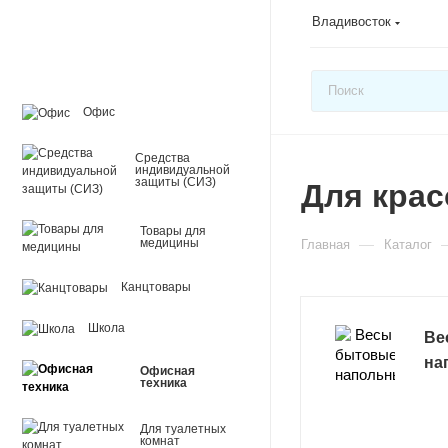
Владивосток
Офис
Средства
индивидуальной
защиты (СИЗ)
Для крас
Товары для
—
медицины
Главная
Каталог
Канцтовары
Школа
Ве
на
Офисная
техника
Для туалетных
комнат