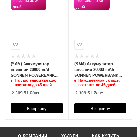
Поставка до 30
Поставка до 30
дней
дней
(SAM) Аккумулятор
(SAM) Аккумулятор
внешний 20000 mAh
внешний 20000 mAh
SONNEN POWERBANK
SONNEN POWERBANK
На удаленном складе,
На удаленном складе,
Q60P БЫСТРАЯ
Q60P БЫСТРАЯ
поставка до 45 дней
поставка до 45 дней
ЗАРЯДКА, 2 USB, литий-
ЗАРЯДКА, 2 USB, литий-
полимерный, 263033,
2 309.51
₽
/шт
полимерный, 263033,
2 309.51
₽
/шт
В корзину
В корзину
О КОМПАНИИ
УСЛУГИ
КАК КУПИТЬ