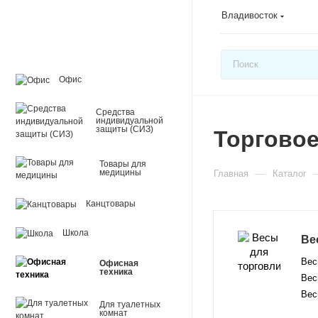
Владивосток
Офис
Средства
индивидуальной
защиты (СИЗ)
Торгово
Товары для
—
медицины
Главная
Каталог
Канцтовары
Школа
Ве
Вес
Офисная
техника
Вес
Вес
Для туалетных
комнат