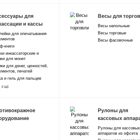
сессуары для
Весы для торго
кассации и кассы
Весы напольные
Весы торговые
лейки для опечатывания
ументов
Весы фасовочные
ф-книги
ки инкассаторские и
ки для монет
ки для денег, ценностей,
ументов, печатей
ка и гель для пальцев
 ЕЩЕ
отивокражное
Рулоны для
орудование
кассовых аппар
Рулоны для кассовых
аппаратов из офсета