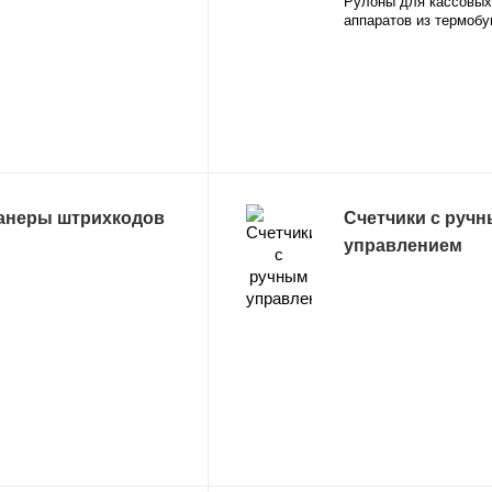
Рулоны для кассовых
аппаратов из термобу
анеры штрихкодов
Счетчики с руч
управлением