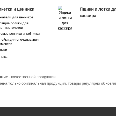
икетки и ценники
Ящики и лотки д
кассира
жатели для ценников
сящие ролики для
кет-пистолетов
овые ценники и таблички
лейки для опечатывания
ументов
ники
 ЕЩЕ
ание
- качественной продукции.
лена только оригинальная продукция, товары регулярно обновл