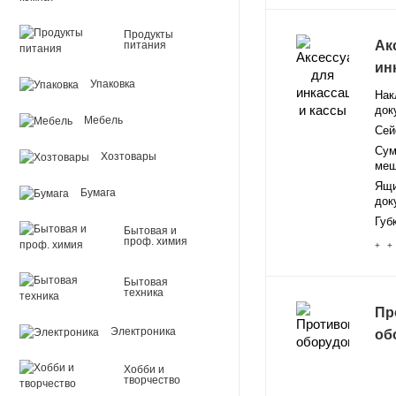
Продукты
Ак
питания
ин
Упаковка
Нак
док
Мебель
Сей
Сум
Хозтовары
меш
Ящи
Бумага
док
Губ
Бытовая и
проф. химия
+ +
Бытовая
техника
Пр
Электроника
об
Хобби и
творчество