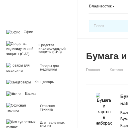
Владивосток
Офис
Средства
индивидуальной
защиты (СИЗ)
Бумага и
Товары для
—
медицины
Главная
Каталог
Канцтовары
Школа
Бум
на
Офисная
техника
Карт
Бума
Для туалетных
Карт
комнат