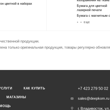
изображения на ткань
он цветной в наборах
Бумага для цветной
лазерной печати
Бумага с магнитным 
+ + ЕЩЕ
ачественной продукции.
лена только оригинальная продукция, товары регулярно обновл
УСЛУГИ
КАК КУПИТЬ
+7 423 279 50 02
МАГАЗИНЫ
sales@deepkom.ru
МОЩЬ
г. Владивосток, ул.