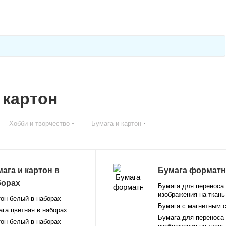
 картон
—
—
Хобби и творчество
Бумага и картон
ага и картон в
Бумага форматн
борах
Бумага для переноса
изображения на ткань
он белый в наборах
Бумага с магнитным 
га цветная в наборах
Бумага для переноса
он белый в наборах