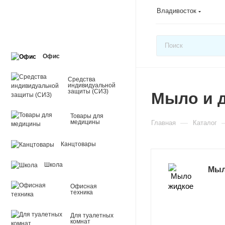
Владивосток
Офис
Средства
индивидуальной
защиты (СИЗ)
Мыло и д
Товары для
—
медицины
Главная
Каталог
Канцтовары
Школа
Мыл
Офисная
техника
Для туалетных
комнат