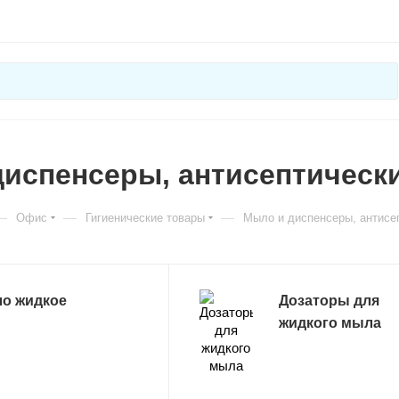
испенсеры, антисептически
—
—
—
Офис
Гигиенические товары
Мыло и диспенсеры, антисе
о жидкое
Дозаторы для
жидкого мыла