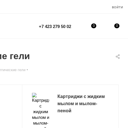
ВОЙТИ
0
0
+7 423 279 50 02
е гели
птические гели
Картриджи с жидким
мылом и мылом-
пеной