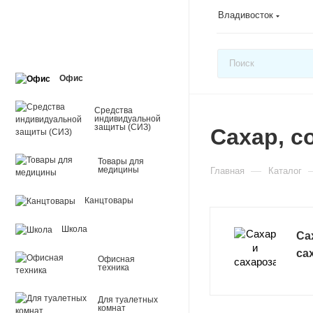
Владивосток
Офис
Средства
индивидуальной
защиты (СИЗ)
Сахар, с
Товары для
—
медицины
Главная
Каталог
Канцтовары
Школа
Са
са
Офисная
техника
Для туалетных
комнат