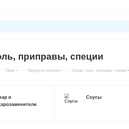
оль, приправы, специи
—
—
—
Офис
Продукты питания
Сахар, соль, приправы, специи
хар и
Соусы
харозаменители