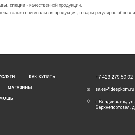
авы, специи
- качественной продукции.
лена только оригинальная продукция, товары регулярно обновл
УСЛУГИ
КАК КУПИТЬ
+7 423 279 50 02
МАГАЗИНЫ
sales@deepkom.ru
МОЩЬ
г. Владивосток, ул.
Верхнепортовая, д