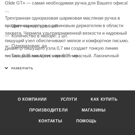
Glide GT» — самая необходимая ручка для Вашего офиса!
Трехгранная одноразовая шариковая масляная ручка в
прозрачном корпусе с резиновым держателем в области
Цвет чернил: красный
захвата. Чернила ультрапониженной вязкости и надежный
Количество в наборе: 1 шт.
пишущий узел обеспечивают мягкое и комфортное письмо.
Одноразовая: да
Диаметр пишущего узла 0,7 мм создает тонкую линию
письма 0,35 мм. Цвет чернил — красный. Лаконичный
Толщина линии письма: 0.35 мм
дизайн соответствует офисному стилю.
Диаметр пишущего узла: 0.7 мм
Форма наконечника: игольчатый
Эргономичная зона захвата: резиновый держатель
Цвет корпуса: прозрачный
О КОМПАНИИ
УСЛУГИ
КАК КУПИТЬ
Форма корпуса: трехгранная
ПРОИЗВОДИТЕЛИ
МАГАЗИНЫ
Упаковка: картонная коробка
КОНТАКТЫ
ПОМОЩЬ