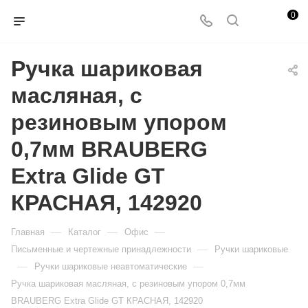
0
Ручка шариковая
масляная, с
резиновым упором
0,7мм BRAUBERG
Extra Glide GT
КРАСНАЯ, 142920
—
—
—
Главная
Каталог
Офис
—
Письменные и чертежные принадлежности
Ручки шариковые
—
—
Ручки шариковые неавтоматические
Ручка шариковая масляная, с резиновым упором 0,7мм
BRAUBERG Extra Glide GT КРАСНАЯ, 142920