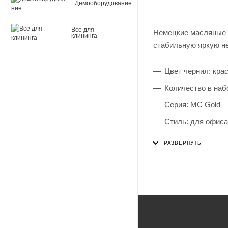
Демооборудование
Все для
Немецкие масляные 
клининга
стабильную яркую не
Цвет чернил: кра
Количество в набо
Серия: MC Gold
Стиль: для офиса
Длина сменного с
Толщина линии пи
Диаметр пишущего
Чернила на масля
Форма наконечник
Эргономичная зон