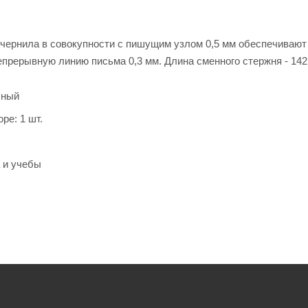
чернила в совокупности с пишущим узлом 0,5 мм обеспечивают
прерывную линию письма 0,3 мм. Длина сменного стержня - 142
сный
ре: 1 шт.
 и учебы
тержня: 142 мм
сьма: 0.3 мм
 узла: 0.5 мм
ной основе: да
а: стандартный
а захвата: резиновый держатель