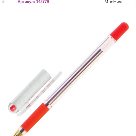
MunHwa
Артикул:
142779