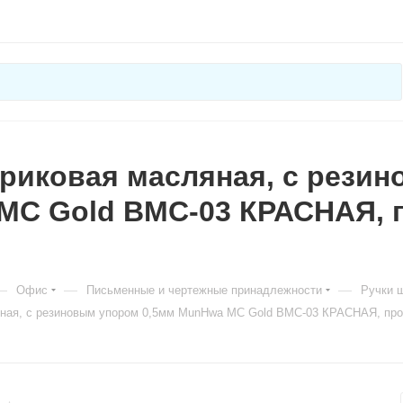
риковая масляная, с рези
MC Gold BMC-03 КРАСНАЯ, п
—
—
—
Офис
Письменные и чертежные принадлежности
Ручки 
ная, с резиновым упором 0,5мм MunHwa MC Gold BMC-03 КРАСНАЯ, проз