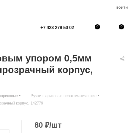
ВОЙТИ
0
0
+7 423 279 50 02
новым упором 0,5мм
розрачный корпус,
—
—
шариковые
Ручки шариковые неавтоматические
рачный корпус, 142779
80
₽
/шт