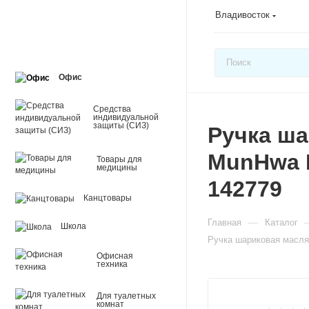
Владивосток
Офис
Средства
индивидуальной
защиты (СИЗ)
Ручка ша
MunHwa 
Товары для
медицины
142779
Канцтовары
—
Главная
Каталог
Школа
Ручка шариковая масля
Офисная
техника
Для туалетных
комнат