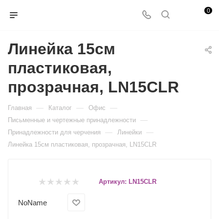
0
Линейка 15см
пластиковая,
прозрачная, LN15CLR
—
—
—
Главная
Каталог
Офис
—
Письменные и чертежные принадлежности
—
—
Принадлежности для черчения
Линейки
Линейка 15см пластиковая, прозрачная, LN15CLR
Артикул:
LN15CLR
NoName