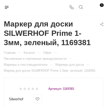
0
Маркер для доски
SILWERHOF Prime 1-
3мм, зеленый, 1169381
—
—
—
Главная
Каталог
Офис
—
Письменные и чертежные принадлежности
—
—
Маркеры и текстовыделители
Маркеры для досок
Маркер для доски SILWERHOF Prime 1-3мм, зеленый, 1169381
Артикул:
1169381
Silwerhof