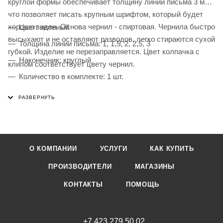
круглой формы обеспечивает толщину линии письма 3 мм,
что позволяет писать крупным шрифтом, который будет
хорошо виден. Основа чернил - спиртовая. Чернила быстро
Цвет: зеленый
высыхают и не оставляют разводов, легко стираются сухой
Толщина линии письма: 1, 1,5, 2, 2,5, 3
губкой. Изделие не перезаправляется. Цвет колпачка с
Наконечник: круглый
клипом соответствует цвету чернил.
Количество в комплекте: 1 шт.
Основа чернил: спиртовая
Чернила стираются сухой губкой: да
Наличие клипа на колпачке: да
Материал корпуса: пластик
О КОМПАНИИ
УСЛУГИ
КАК КУПИТЬ
ПРОИЗВОДИТЕЛИ
МАГАЗИНЫ
КОНТАКТЫ
ПОМОЩЬ
+7 423 279 50 02