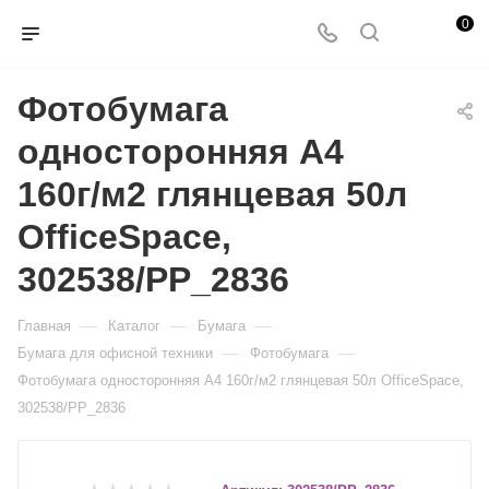
0
Фотобумага
односторонняя А4
160г/м2 глянцевая 50л
OfficeSpace,
302538/PP_2836
—
—
—
Главная
Каталог
Бумага
—
—
Бумага для офисной техники
Фотобумага
Фотобумага односторонняя А4 160г/м2 глянцевая 50л OfficeSpace,
302538/PP_2836