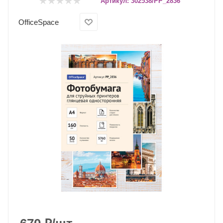
Артикул:
302538/PP_2836
OfficeSpace