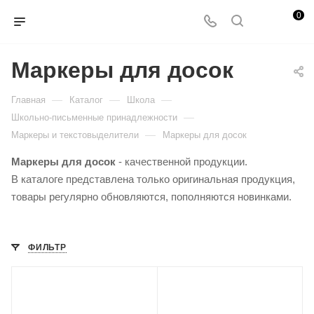
0
Маркеры для досок
—
—
—
Главная
Каталог
Школа
—
Школьно-письменные принадлежности
—
Маркеры и текстовыделители
Маркеры для досок
Маркеры для досок
- качественной продукции.
В каталоге представлена только оригинальная продукция,
товары регулярно обновляются, пополняются новинками.
ФИЛЬТР