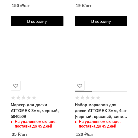
150
₽
/шт
19
₽
/шт
В корзину
В корзину
Маркер для доски
Набор маркеров для
ATTOMEX 3мм, черный,
доски ATTOMEX 3мм, 4шт
5040509
(черный, красный, синий,
На удаленном складе,
На удаленном складе,
зеленый), 5040510
поставка до 45 дней
поставка до 45 дней
35
₽
/шт
120
₽
/шт