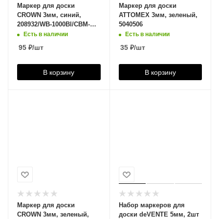
Маркер для доски
Маркер для доски
CROWN 3мм, синий,
ATTOMEX 3мм, зеленый,
208932/WB-1000Bl/CBM-
5040506
1000/077363
Есть в наличии
Есть в наличии
95
₽
/шт
35
₽
/шт
В корзину
В корзину
Маркер для доски
Набор маркеров для
CROWN 3мм, зеленый,
доски deVENTE 5мм, 2шт