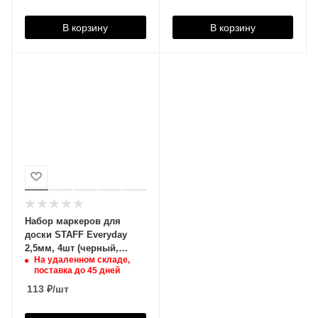
В корзину
В корзину
Набор маркеров для
доски STAFF Everyday
2,5мм, 4шт (черный,
На удаленном складе,
красный, синий,
поставка до 45 дней
зеленый), 151097
113
₽
/шт