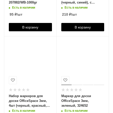
207882/WB-1000gr
(черный, синий), с
магнитной губкой-
Есть в наличии
Есть в наличии
держателем, 5040500
95
₽
/шт
210
₽
/шт
В корзину
В корзину
Набор маркеров для
Маркер для доски
доски OfficeSpace 3мм,
OfficeSpace 3мм,
4шт (черный, красный,
зеленый, 324652
синий, зеленый), 288142
Есть в наличии
Есть в наличии