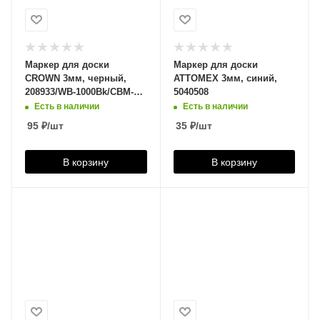
Маркер для доски
Маркер для доски
CROWN 3мм, черный,
ATTOMEX 3мм, синий,
208933/WB-1000Bk/CBM-
5040508
1000/207884
Есть в наличии
Есть в наличии
95
₽
/шт
35
₽
/шт
В корзину
В корзину