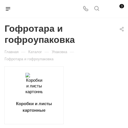
0
Гофротара и
гофроупаковка
—
—
—
Главная
Каталог
Упаковка
Гофротара и гофроупаковка
Коробки и листы
картонные