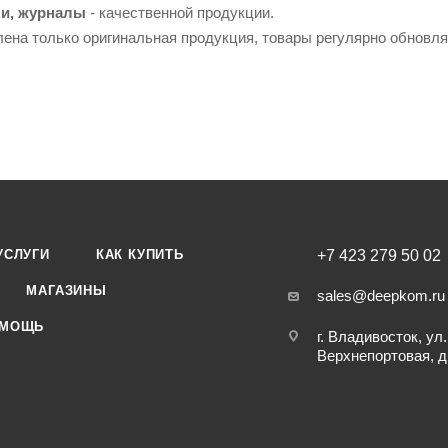
и, журналы
- качественной продукции.
лена только оригинальная продукция, товары регулярно обновл
УСЛУГИ
КАК КУПИТЬ
+7 423 279 50 02
МАГАЗИНЫ
sales@deepkom.ru
МОЩЬ
г. Владивосток, ул.
Верхнепортовая, д