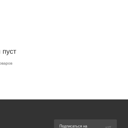
 пуст
оваров
Подписаться на