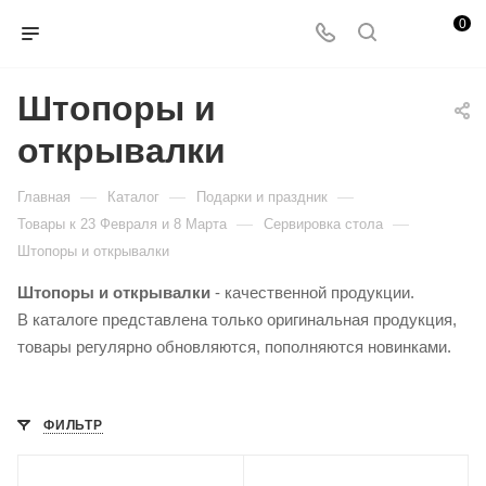
0
Штопоры и
открывалки
—
—
—
Главная
Каталог
Подарки и праздник
—
—
Товары к 23 Февраля и 8 Марта
Сервировка стола
Штопоры и открывалки
Штопоры и открывалки
- качественной продукции.
В каталоге представлена только оригинальная продукция,
товары регулярно обновляются, пополняются новинками.
ФИЛЬТР