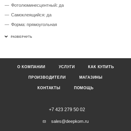
Фотолюминесцентный: да
Самоклеящийся: да
Форма: прямоугольная
Соответствует требованиям ГОСТа: ГОСТ Р 12.4.026-
2015
Высота: 150 мм
Ширина: 300 мм
О КОМПАНИИ
УСЛУГИ
КАК КУПИТЬ
Материал: пленка ПВХ
ПРОИЗВОДИТЕЛИ
МАГАЗИНЫ
КОНТАКТЫ
ПОМОЩЬ
+7 423 279 50 02
sales@deepkom.ru