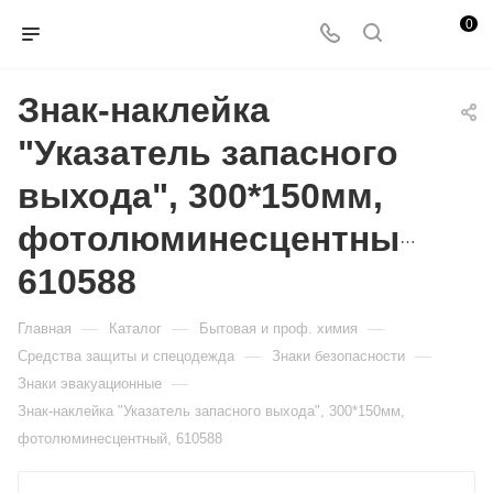
0
Знак-наклейка
"Указатель запасного
выхода", 300*150мм,
фотолюминесцентный,
610588
—
—
—
Главная
Каталог
Бытовая и проф. химия
—
—
Средства защиты и спецодежда
Знаки безопасности
—
Знаки эвакуационные
Знак-наклейка "Указатель запасного выхода", 300*150мм,
фотолюминесцентный, 610588