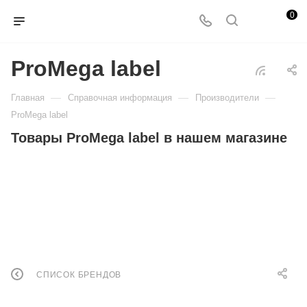
0
ProMega label
—
—
—
Главная
Справочная информация
Производители
ProMega label
Товары ProMega label в нашем магазине
СПИСОК БРЕНДОВ