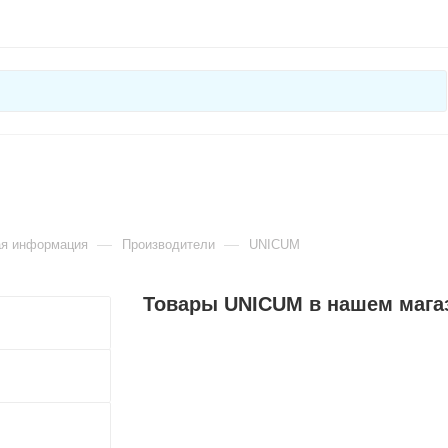
—
—
ая информация
Производители
UNICUM
Товары UNICUM в нашем мага