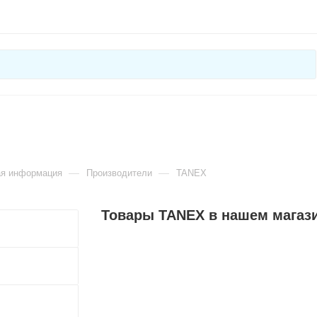
—
—
ая информация
Производители
TANEX
Товары TANEX в нашем магаз