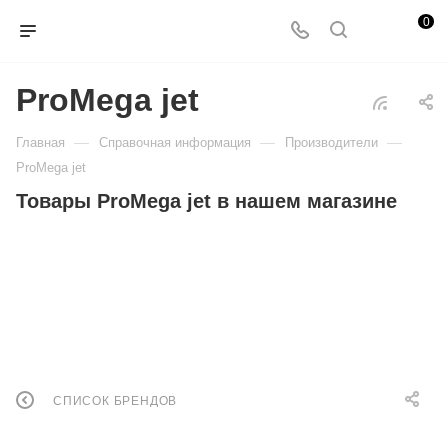
0
ProMega jet
—
—
—
Главная
Справочная информация
Производители
ProMega jet
Товары ProMega jet в нашем магазине
СПИСОК БРЕНДОВ