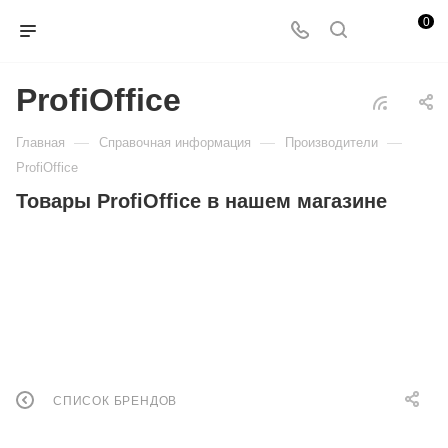
0
ProfiOffice
—
—
—
Главная
Справочная информация
Производители
ProfiOffice
Товары ProfiOffice в нашем магазине
СПИСОК БРЕНДОВ