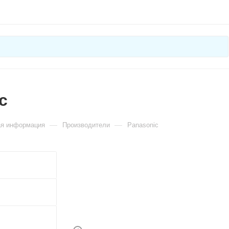
c
—
—
ая информация
Производители
Panasonic