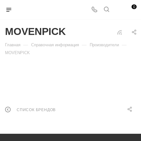
0
MOVENPICK
—
—
—
Главная
Справочная информация
Производители
MOVENPICK
СПИСОК БРЕНДОВ