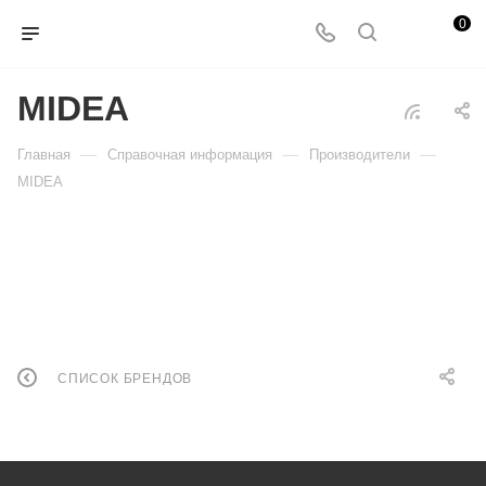
0
MIDEA
—
—
—
Главная
Справочная информация
Производители
MIDEA
СПИСОК БРЕНДОВ