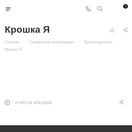
0
Крошка Я
—
—
—
Главная
Справочная информация
Производители
Крошка Я
СПИСОК БРЕНДОВ