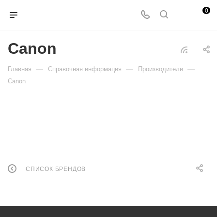
0
Canon
—
—
—
Главная
Справочная информация
Производители
Canon
СПИСОК БРЕНДОВ