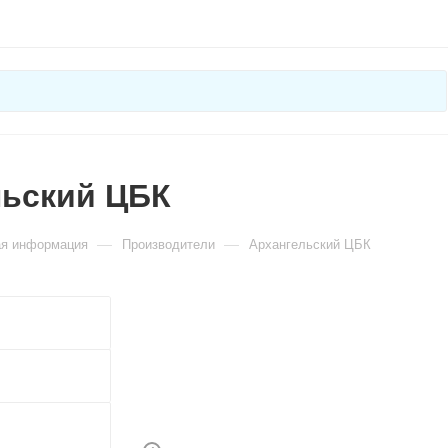
льский ЦБК
—
—
ая информация
Производители
Архангельский ЦБК