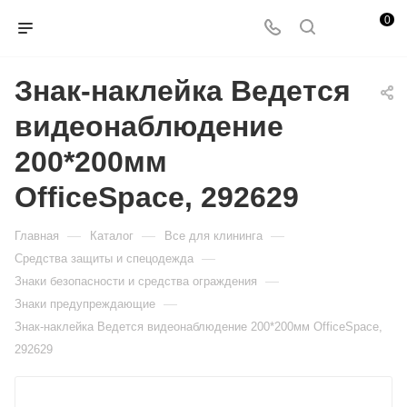
0
Знак-наклейка Ведется
видеонаблюдение
200*200мм
OfficeSpace, 292629
—
—
—
Главная
Каталог
Все для клининга
—
Средства защиты и спецодежда
—
Знаки безопасности и средства ограждения
—
Знаки предупреждающие
Знак-наклейка Ведется видеонаблюдение 200*200мм OfficeSpace,
292629