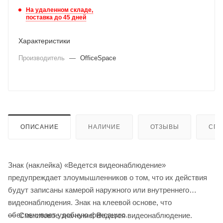
На удаленном складе,
поставка до 45 дней
Характеристики
Производитель
—
OfficeSpace
ОПИСАНИЕ
НАЛИЧИЕ
ОТЗЫВЫ
СПО
Знак (наклейка) «Ведется видеонаблюдение»
предупреждает злоумышленников о том, что их действия
будут записаны камерой наружного или внутреннего
видеонаблюдения. Знак на клеевой основе, что
обеспечивает удобную фиксацию.
Смысловое значение: Ведется видеонаблюдение.