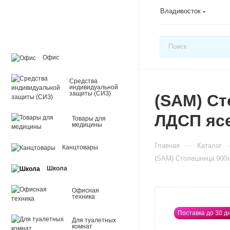
Владивосток
Офис
Средства
индивидуальной
защиты (СИЗ)
(SAM) Ст
ЛДСП ясе
Товары для
медицины
—
Главная
Каталог
Канцтовары
(SAM) Столешница 900х
Школа
Офисная
техника
Поставка до 30 д
Для туалетных
комнат