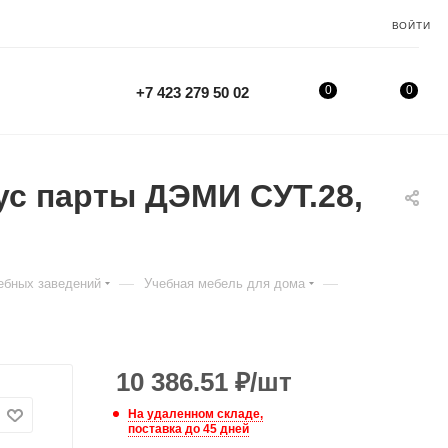
ВОЙТИ
0
0
+7 423 279 50 02
ус парты ДЭМИ СУТ.28,
—
—
ебных заведений
Учебная мебель для дома
10 386.51
₽
/шт
На удаленном складе,
поставка до 45 дней