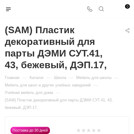
0
(SAM) Пластик
декоративный для
парты ДЭМИ СУТ.41,
43, бежевый, ДЭП.17,
—
—
—
—
Главная
Каталог
Школа
Мебель для школы
—
Мебель для школ и других учебных заведений
—
Учебная мебель для дома
(SAM) Пластик декоративный для парты ДЭМИ СУТ.41, 43,
бежевый, ДЭП.17,
Поставка до 30 дней