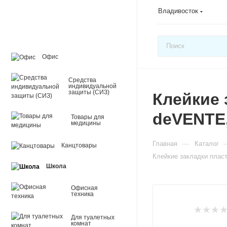
Владивосток
Офис
Средства
индивидуальной
защиты (СИЗ)
Клейкие 
deVENTE,
Товары для
медицины
—
Главная
Каталог
Канцтовары
Клейкие закладки пласт
Школа
Офисная
техника
Для туалетных
комнат