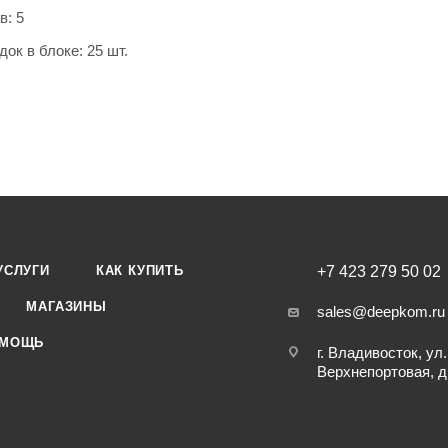
в: 5
ок в блоке: 25 шт.
 закладок: 125 шт
к: пластиковая книжка
да
к
 прямоугольные
УСЛУГИ
КАК КУПИТЬ
+7 423 279 50 02
г с европодвесом
МАГАЗИНЫ
sales@deepkom.ru
МОЩЬ
г. Владивосток, ул.
Верхнепортовая, д