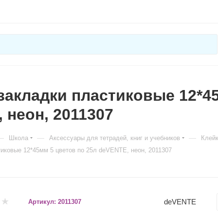
закладки пластиковые 12*45
 неон, 2011307
—
—
—
Школа
Аксессуары для тетрадей, книг и учебников
Клейк
иковые 12*45мм 5 цветов по 25л deVENTE, неон, 2011307
deVENTE
Артикул:
2011307