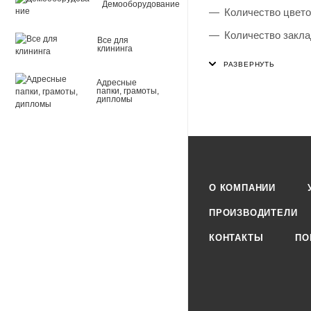
Демооборудование
Количество цвето
Количество заклад
Все для
клининга
Общее количество
Хранение закладо
Адресные
папки, грамоты,
дипломы
Неоновые цвета: 
Материал: пласти
Форма закладок:
Цвет: ассорти
О КОМПАНИИ
Упаковка: полибе
ПРОИЗВОДИТЕЛИ
КОНТАКТЫ
ПО