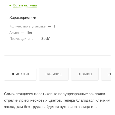
Есть в наличии
Характеристики
Количество в упаковке
—
1
Акция
—
Нет
Производитель
—
Stick'n
ОПИСАНИЕ
НАЛИЧИЕ
ОТЗЫВЫ
СПО
Самоклеящиеся пластиковые полупрозрачные закладки-
стрелки ярких неоновых цветов. Теперь благодаря клейким
закладкам без труда найдется нужная страница в
ежедневнике, журнале или книге. Легко крепятся к пластику