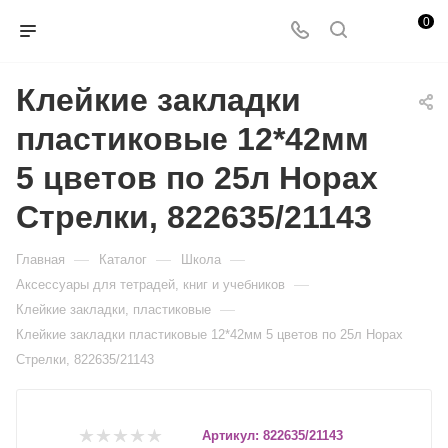
0
Клейкие закладки
пластиковые 12*42мм
5 цветов по 25л Hopax
Стрелки, 822635/21143
—
—
—
Главная
Каталог
Школа
—
Аксессуары для тетрадей, книг и учебников
—
Клейкие закладки, пластиковые
Клейкие закладки пластиковые 12*42мм 5 цветов по 25л Hopax
Стрелки, 822635/21143
Артикул:
822635/21143