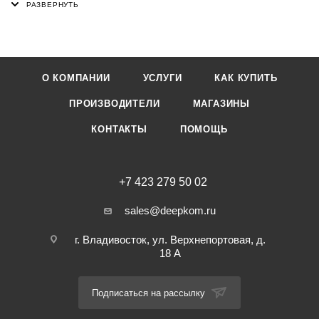
и бумаге. Легко удаляются, не оставляя следов. Возможно
многократное использование. Полупрозрачные, не
закрывает текст. Безопасно для детей.
О КОМПАНИИ
УСЛУГИ
КАК КУПИТЬ
Количество в 1 упаковке – 5 цветов по 25 листов.
ПРОИЗВОДИТЕЛИ
МАГАЗИНЫ
Материал: пластик
КОНТАКТЫ
ПОМОЩЬ
Цвет: желтый, розовый, голубой, зеленый, оранжевый.
+7 423 279 50 02
sales@deepkom.ru
г. Владивосток, ул. Верхнепортовая, д.
18 А
Подписаться на рассылку